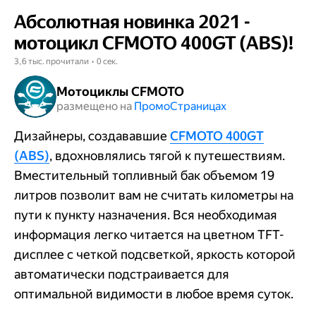
Абсолютная новинка 2021 -
мотоцикл CFMOTO 400GT (ABS)!
3,6 тыс. прочитали • 0 сек.
Мотоциклы CFMOTO
размещено на
Промо​​​​​​​Страницах
Дизайнеры, создававшие
CFMOTO 400GT
(ABS)
, вдохновлялись тягой к путешествиям.
Вместительный топливный бак объемом 19
литров позволит вам не считать километры на
пути к пункту назначения. Вся необходимая
информация легко читается на цветном TFT-
дисплее с четкой подсветкой, яркость которой
автоматически подстраивается для
оптимальной видимости в любое время суток.