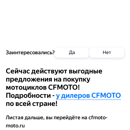
Заинтересовались?
Да
Нет
Сейчас действуют выгодные
предложения на покупку
мотоциклов CFMOTO!
Подробности -
у дилеров CFMOTO
по всей стране!
Добавить в
Листая дальше, вы перейдёте на cfmoto-
корзину
Позвонить
moto.ru